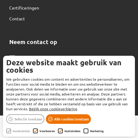
Certificeringen
Contact
Neem contact op
Normec Kalsbeek
Deze website maakt gebruik van
cookies
info-kalsbeek@normecgroup.com
+31 592 35 00 00
We gebruiken cookies om content en advertenties te personaliseren, om
functies voor social media te bieden en om ons websiteverkeer te
analyseren. Ook delen we informatie over uw gebruik van onze site met
onze partners voor social media, adverteren en analyse. Deze partners
kunnen deze gegevens combineren met andere informatie die u aan ze
heeft verstrekt of die ze hebben verzameld op basis van uw gebruik van
hun services.
Bekijk onze cookieverklaring
Selectie toestaan
Alle cookies toestaan
Algemene voorwaarden
|
Privacyverklaring
|
Verwerkersovereenkomst
|
Cookieverklaring
Noodzakelijk
Voorkeuren
Statistieken
Marketing