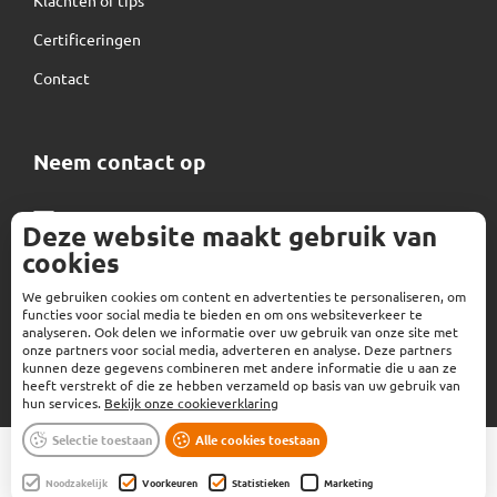
Certificeringen
Contact
Neem contact op
Normec Kalsbeek
Deze website maakt gebruik van
cookies
info-kalsbeek@normecgroup.com
+31 592 35 00 00
We gebruiken cookies om content en advertenties te personaliseren, om
functies voor social media te bieden en om ons websiteverkeer te
analyseren. Ook delen we informatie over uw gebruik van onze site met
onze partners voor social media, adverteren en analyse. Deze partners
kunnen deze gegevens combineren met andere informatie die u aan ze
heeft verstrekt of die ze hebben verzameld op basis van uw gebruik van
hun services.
Bekijk onze cookieverklaring
Selectie toestaan
Alle cookies toestaan
Algemene voorwaarden
|
Privacyverklaring
|
Verwerkersovereenkomst
|
Cookieverklaring
Noodzakelijk
Voorkeuren
Statistieken
Marketing