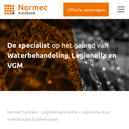
Offerte aanvragen
De specialist
op het gebied van
Waterbehandeling, Legionella en
VGM
.
Normec Kalsbeek
»
Legionellapreventie
»
Legionella risico-
inventarisatie & beheersplan