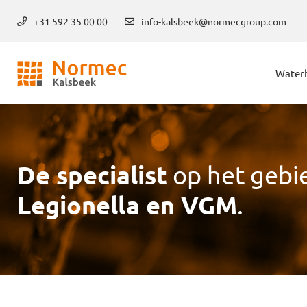
+31 592 35 00 00
info-kalsbeek@normecgroup.com
Water
De specialist
op het gebi
Legionella en VGM
.