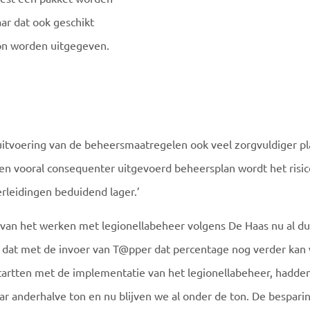
r dat ook geschikt
 kon worden uitgegeven.
uitvoering van de beheersmaatregelen ook veel zorgvuldiger pla
en vooral consequenter uitgevoerd beheersplan wordt het risico
rleidingen beduidend lager.’
van het werken met legionellabeheer volgens De Haas nu al du
s dat met de invoer van T@pper dat percentage nog verder kan
startten met de implementatie van het legionellabeheer, hadden
 anderhalve ton en nu blijven we al onder de ton. De besparin