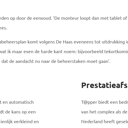
den op door de eenvoud. ‘De monteur loopt dan met tablet of 
ees.
labeheersplan komt volgens De Haas eveneens tot uitdrukking in 
r wat ik maar even de harde kant noem: bijvoorbeeld tekortkomin
ar dat de aandacht nu naar de beheerstaken moet gaan’.
Prestatieaf
kt en automatisch
T@pper biedt een bedr
rdt de kans op een
van het complex als de
ienlijk verkleind en
Nederland heeft gesel