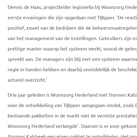
Dennis de Haas, projectleider legionella bij Woonzorg Neder
eerste ervaringen die zijn opgedaan met T@pper. ‘De reacti
positief, zowel van de bedrijven die de beheersmaatregele
van het management van de instellingen. Gebruikers zijn e
prettige manier waarop het systeem werkt, vooral de gebru
spreekt aan. De managers zijn blij met een systeem waarme
regie in handen hebben en daarbij onmiddellijk de beschik
actueel overzicht.’
Drie jaar geleden is Woonzorg Nederland met Normec Kal
voor de ontwikkeling van T@pper aangegaan omdat, zoals 
bestaande pakketten in de markt niet de vereiste prestatie
Woonzorg Nederland verlangde’. Daarom is er voor geko
Normec Kalsbeek een eigen pakket te ontwikkelen. Het m