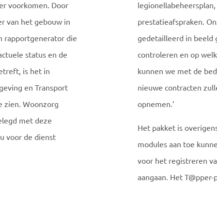
rger voorkomen. Door
legionellabeheersplan, 
ker van het gebouw in
prestatieafspraken. On
en rapportgenerator die
gedetailleerd in beel
ctuele status en de
controleren en op wel
eft, is het in
kunnen we met de bedri
geving en Transport
nieuwe contracten zul
e zien. Woonzorg
opnemen.’
gelegd met deze
Het pakket is overigen
ou voor de dienst
modules aan toe kunnen
voor het registreren va
aangaan. Het T@pper-pa