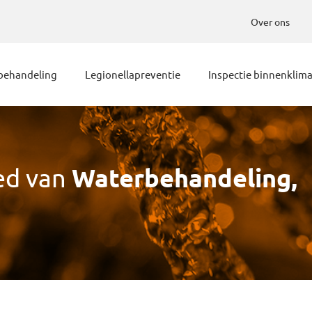
Over ons
behandeling
Legionellapreventie
Inspectie binnenklim
ed van
Waterbehandeling,