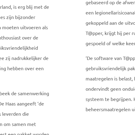
gebaseerd op de afwerk
land, is erg blij met de
een legionellarisicoan
es zijn bijzonder
gekoppeld aan de uitv
n moeten uitvoeren als
T@pper, krijgt hij pe
nthousiast over de
gespoeld of welke kee
iksvriendelijkheid
e zij nadrukkelijker de
‘De software van T@ppe
king hebben over een
gebruiksvriendelijk pa
maatregelen is belast,
ondervindt geen ondui
sbeek de samenwerking
systeem te begrijpen. 
De Haas aangeeft ‘de
beheersmaatregelen ui
s leverden die
zen om samen met
oest een pakket worden