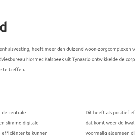
nd
orenhuisvesting, heeft meer dan duizend woon-zorgcomplexen 
iesbureau Normec Kalsbeek uit Tynaarlo ontwikkelde de corpo
 te treffen.
 de centrale
Dit heeft als positief
en slimme digitale
dat komt weer de kwali
 efficiënter te kunnen
voormalig algemeen dir