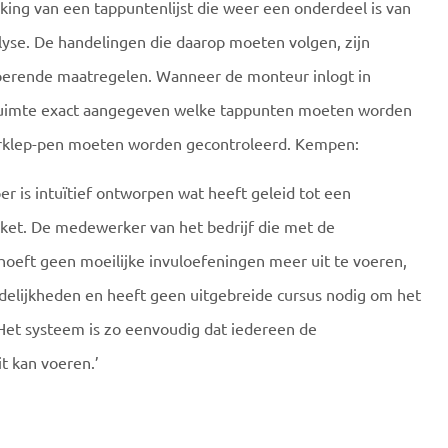
ing van een tappuntenlijst die weer een onderdeel is van
alyse. De handelingen die daarop moeten volgen, zijn
oerende maatregelen. Wanneer de monteur inlogt in
r ruimte exact aangegeven welke tappunten moeten worden
rklep-pen moeten worden gecontroleerd. Kempen:
r is intuïtief ontworpen wat heeft geleid tot een
kket. De medewerker van het bedrijf die met de
 hoeft geen moeilijke invuloefeningen meer uit te voeren,
delijkheden en heeft geen uitgebreide cursus nodig om het
Het systeem is zo eenvoudig dat iedereen de
t kan voeren.’