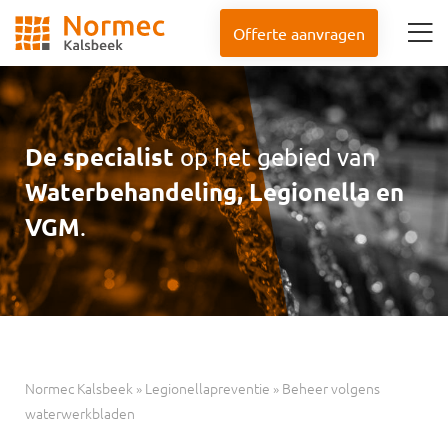
Offerte aanvragen
De specialist
op het gebied van
Waterbehandeling, Legionella en
VGM
.
Normec Kalsbeek
»
Legionellapreventie
»
Beheer volgens
waterwerkbladen