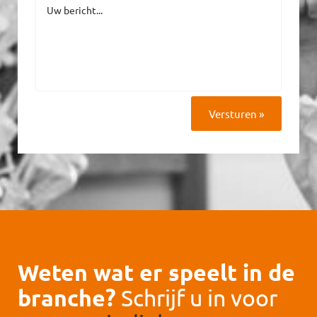
Versturen »
Weten wat er speelt in de
branche?
Schrijf u in voor