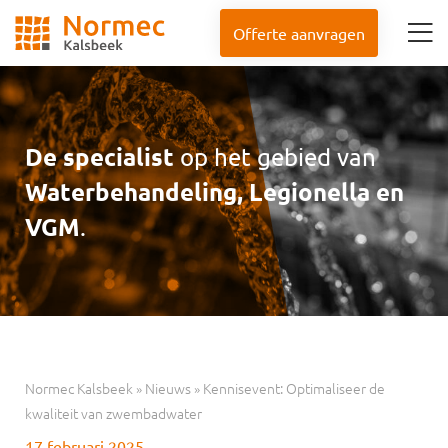
Offerte aanvragen
De specialist
op het gebied van
Waterbehandeling, Legionella en
VGM
.
Normec Kalsbeek
»
Nieuws
»
Kennisevent: Optimaliseer de
kwaliteit van zwembadwater
17 februari 2025