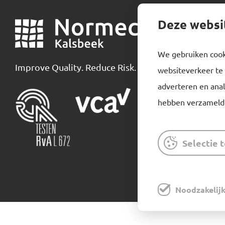
Deze websi
Normec
We gebruiken cooki
Over ons
Improve Quality. Reduce Risk.
websiteverkeer te 
Waterbehand
adverteren en anal
Legionellapr
hebben verzameld 
Inspectie bi
Producten
Selectie 
Downloads
Noodzakelij