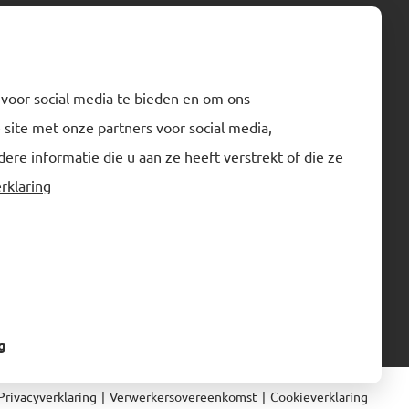
Neem contact op
 voor social media te bieden en om ons
Normec Kalsbeek
site met onze partners voor social media,
info-kalsbeek@normecgroup.com
e informatie die u aan ze heeft verstrekt of die ze
+31 592 35 00 00
rklaring
g
Privacyverklaring
|
Verwerkersovereenkomst
|
Cookieverklaring