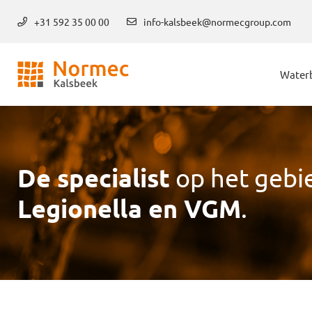
+31 592 35 00 00
info-kalsbeek@normecgroup.com
Water
De specialist
op het gebi
Legionella en VGM
.