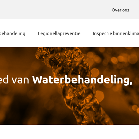
Over ons
behandeling
Legionellapreventie
Inspectie binnenklim
ed van
Waterbehandeling,