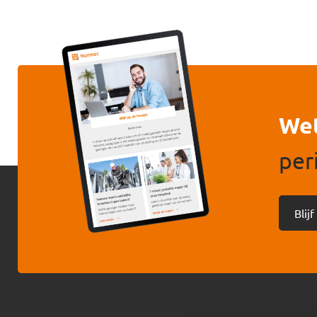
Wet
per
Blij