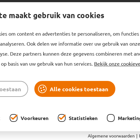
te maakt gebruik van cookies
 Kalsbeek
Informatie
es om content en advertenties te personaliseren, om functies
Nieuws
analyseren. Ook delen we informatie over uw gebruik van onze 
eling
Referenties
yse. Deze partners kunnen deze gegevens combineren met ander
eventie
Werken bij
op basis van uw gebruik van hun services.
Bekijk onze cookieve
nnenklimaat
Klachten of tips
Certificeringen
toestaan
Alle cookies toestaan
Contact
k
Voorkeuren
Statistieken
Marketin
Algemene voorwaarden
|