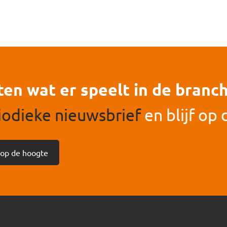
en wat er speelt in de branc
iodieke nieuwsbrief
en blijf op
f op de hoogte