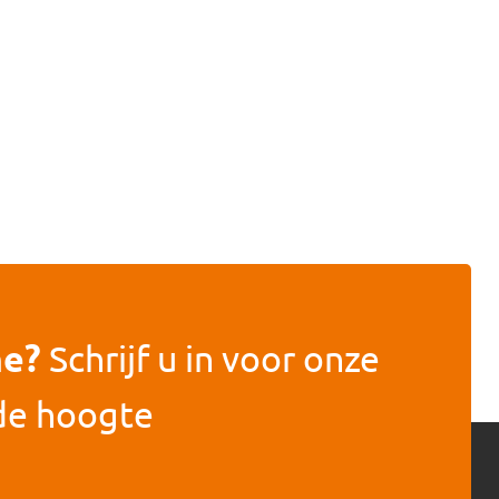
he?
Schrijf u in voor onze
 de hoogte