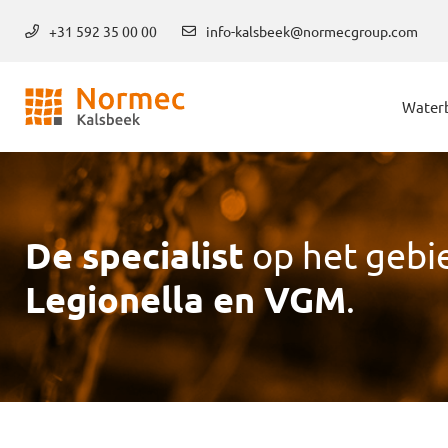
+31 592 35 00 00
info-kalsbeek@normecgroup.com
Water
De specialist
op het gebi
Legionella en VGM
.