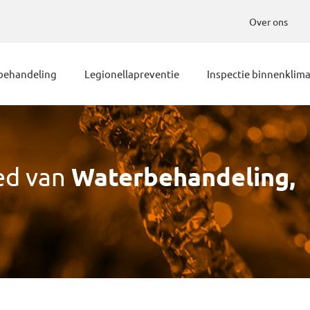
Over ons
behandeling
Legionellapreventie
Inspectie binnenklim
ed van
Waterbehandeling,