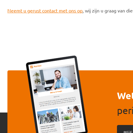
Neemt u gerust contact met ons op
, wij zijn u graag van die
Wet
per
Blij