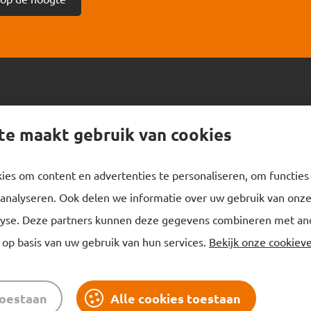
te maakt gebruik van cookies
 Kalsbeek
Informatie
es om content en advertenties te personaliseren, om functies
Nieuws
analyseren. Ook delen we informatie over uw gebruik van onze 
eling
Referenties
yse. Deze partners kunnen deze gegevens combineren met ander
eventie
Werken bij
op basis van uw gebruik van hun services.
Bekijk onze cookieve
nnenklimaat
Klachten of tips
Certificeringen
toestaan
Alle cookies toestaan
Contact