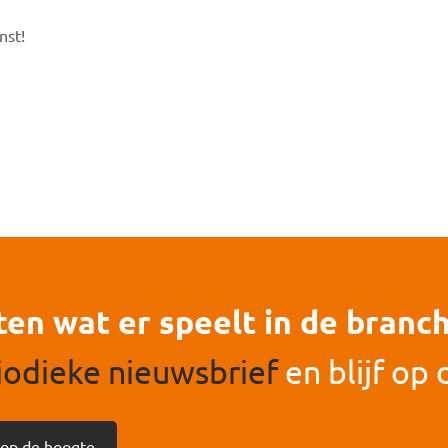
nst!
en wat er speelt in de branc
iodieke nieuwsbrief
en blijf op
f op de hoogte