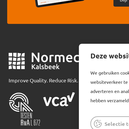
Deze websi
Normec
We gebruiken cooki
Over ons
Improve Quality. Reduce Risk.
websiteverkeer te 
Waterbehand
adverteren en anal
Legionellapr
hebben verzameld 
Inspectie bi
Producten
Selectie 
Downloads