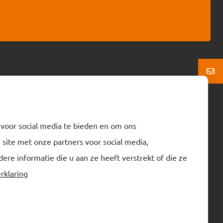
Neem contact op
 voor social media te bieden en om ons
Normec Kalsbeek
site met onze partners voor social media,
info-kalsbeek@normecgroup.com
e informatie die u aan ze heeft verstrekt of die ze
+31 592 35 00 00
rklaring